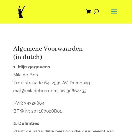
Algemene Voorwaarden
(in dutch)
1. Mijn gegevens
Mila de Bos
Troelstrakade 64, 2531 AV, Den Haag
mail@miladebos.com| 06-30662433
KVK: 34325804
BTW nr: 204180028B01
2. Definities
Klant: de natuurlijke persoon die deelneemt aan