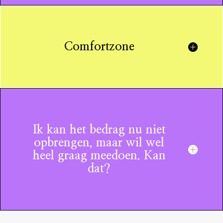
Comfortzone
Ik kan het bedrag nu niet
opbrengen, maar wil wel
heel graag meedoen. Kan
dat?