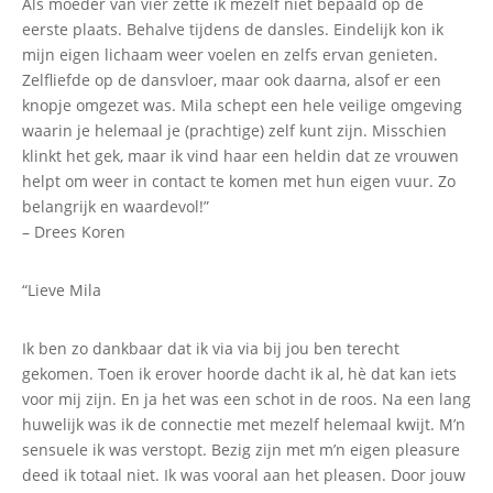
Als moeder van vier zette ik mezelf niet bepaald op de
eerste plaats. Behalve tijdens de dansles. Eindelijk kon ik
mijn eigen lichaam weer voelen en zelfs ervan genieten.
Zelfliefde op de dansvloer, maar ook daarna, alsof er een
knopje omgezet was. Mila schept een hele veilige omgeving
waarin je helemaal je (prachtige) zelf kunt zijn. Misschien
klinkt het gek, maar ik vind haar een heldin dat ze vrouwen
helpt om weer in contact te komen met hun eigen vuur. Zo
belangrijk en waardevol!”
– Drees Koren
“Lieve Mila
Ik ben zo dankbaar dat ik via via bij jou ben terecht
gekomen. Toen ik erover hoorde dacht ik al, hè dat kan iets
voor mij zijn. En ja het was een schot in de roos. Na een lang
huwelijk was ik de connectie met mezelf helemaal kwijt. M’n
sensuele ik was verstopt. Bezig zijn met m’n eigen pleasure
deed ik totaal niet. Ik was vooral aan het pleasen. Door jouw