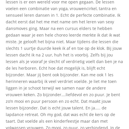
lessen is er een wereld voor me open gegaan. De lessen
voelen een combinatie van yoga, vrouwencirkel, tantra en
sensueel leren dansen in 1. Echt de perfecte combinatie. Ik
dacht eerst dat het me met name om het leren van sexy
dansmoves ging. Maar na een cursus elders te hebben
gedaan waar je een hele choreo leerde merkte ik dat ik wat
miste. Je gelooft het bijna niet. Maar tijdens die lessen die
slechts 1 uurtje duurde keek ik af en toe op de klok. Bij jouw
lessen dacht ik na 2 uur, huh het is voorbij. Zelfs bij jou
lessen als je vooraf je slecht of verdrietig voelt dan ben je na
de les herboren. Echt hoe dat mogelijk is, blijft echt
bijzonder. Maar jij bent ook bijzonder. Kan me ook 1 les
herinneren waarbij ik veel verdriet voelde. Je liet me toen
liggen in je schoot terwijl we samen naar de andere
vrouwen keken. Zo bijzonder….liefdevol en zo puur. Je bent
zo’n mooi en puur persoon en zo echt. Dat maakt jouw
lessen bijzonder. Dat is echt jouw talent. En ja….. de
lapdance retreat. Oh my god, dat was echt de kers op de
taart. Dat voelde als een kinderfeestje maar dan met
volwassen vrouwen. Zo mooi, zo puur, zo verbindend. In de