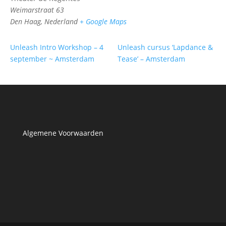
Weimarstraat 63
Den Haag
,
Nederland
+ Google Maps
Unleash Intro Workshop – 4
Unleash cursus ‘Lapdance &
september ~ Amsterdam
Tease’ – Amsterdam
Algemene Voorwaarden