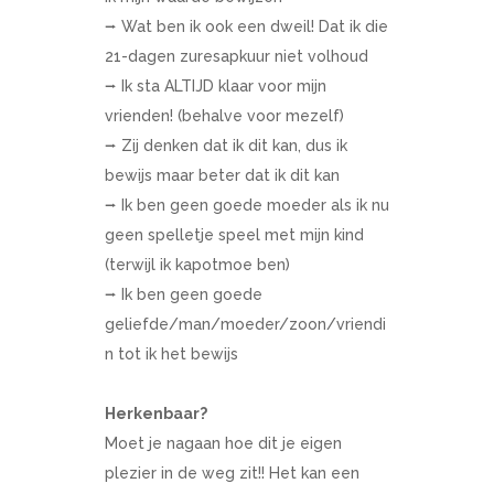
⭢ Wat ben ik ook een dweil! Dat ik die
21-dagen zuresapkuur niet volhoud
⭢ Ik sta ALTIJD klaar voor mijn
vrienden! (behalve voor mezelf)
⭢ Zij denken dat ik dit kan, dus ik
bewijs maar beter dat ik dit kan
⭢ Ik ben geen goede moeder als ik nu
geen spelletje speel met mijn kind
(terwijl ik kapotmoe ben)
⭢ Ik ben geen goede
geliefde/man/moeder/zoon/vriendi
n tot ik het bewijs
Herkenbaar?
Moet je nagaan hoe dit je eigen
plezier in de weg zit!! Het kan een