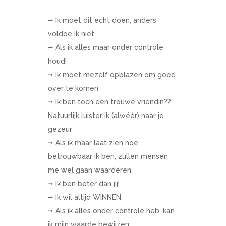
⭢ Ik moet dit echt doen, anders
voldoe ik niet
⭢ Als ik alles maar onder controle
houd!
⭢ Ik moet mezelf opblazen om goed
over te komen
⭢ Ik ben toch een trouwe vriendin??
Natuurlijk luister ik (alwéér) naar je
gezeur
⭢ Als ik maar laat zien hoe
betrouwbaar ik ben, zullen mensen
me wel gaan waarderen.
⭢ Ik ben beter dan jij!
⭢ Ik wil altijd WINNEN.
⭢ Als ik alles onder controle heb, kan
ik mijn waarde bewijzen