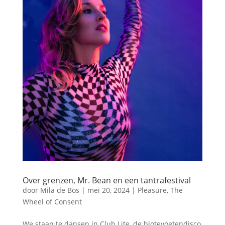
Over grenzen, Mr. Bean en een tantrafestival
door
Mila de Bos
|
mei 20, 2024
|
Pleasure
,
The
Wheel of Consent
We staan te dansen in Club Lite, de blotevoetendisco