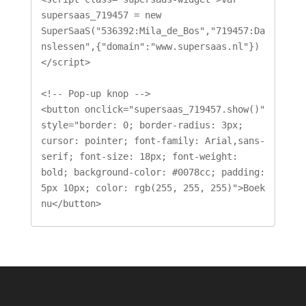
supersaas_719457 = new 
SuperSaaS("536392:Mila_de_Bos","719457:Da
nslessen",{"domain":"www.supersaas.nl"})
</script>

<!-- Pop-up knop -->

<button onclick="supersaas_719457.show()" 
style="border: 0; border-radius: 3px; 
cursor: pointer; font-family: Arial,sans-
serif; font-size: 18px; font-weight: 
bold; background-color: #0078cc; padding: 
5px 10px; color: rgb(255, 255, 255)">Boek 
nu</button>