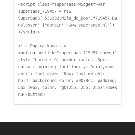
<script class="supersaas-widget">var 
supersaas_719457 = new 
SuperSaaS("536392:Mila_de_Bos","719457:Da
nslessen",{"domain":"www.supersaas.nl"})
</script>

<!-- Pop-up knop -->

<button onclick="supersaas_719457.show()" 
style="border: 0; border-radius: 3px; 
cursor: pointer; font-family: Arial,sans-
serif; font-size: 18px; font-weight: 
bold; background-color: #0078cc; padding: 
5px 10px; color: rgb(255, 255, 255)">Boek 
nu</button>