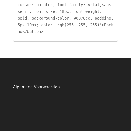
cursor: pointer; font-family: Arial,sans-
serif; font-size: 18px; font-weight: 
bold; background-color: #0078cc; padding: 
5px 10px; color: rgb(255, 255, 255)">Boek 
nu</button>
Algemene Voorwaarden