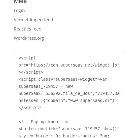
Meta
Login
Vermeldingen feed
Reacties feed
WordPress.org
<script 
src="https://cdn.supersaas.net/widget.js"
></script>

<script class="supersaas-widget">var 
supersaas_719457 = new 
SuperSaaS("536392:Mila_de_Bos","719457:Da
nslessen",{"domain":"www.supersaas.nl"})
</script>

<!-- Pop-up knop -->

<button onclick="supersaas_719457.show()" 
style="border: 0; border-radius: 3px; 