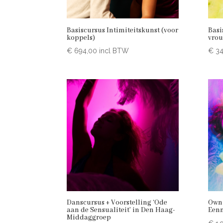
Basiscursus Intimiteitskunst (voor
Basi
koppels)
vro
€
694,00
incl BTW
€
34
Danscursus + Voorstelling ‘Ode
Own 
aan de Sensualiteit’ in Den Haag-
Eenm
Middaggroep