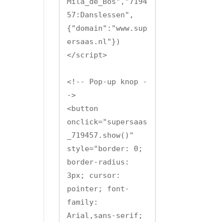
Mila_de_Bos","7194
57:Danslessen",
{"domain":"www.sup
ersaas.nl"})
</script>

<!-- Pop-up knop -
->

<button 
onclick="supersaas
_719457.show()" 
style="border: 0; 
border-radius: 
3px; cursor: 
pointer; font-
family: 
Arial,sans-serif; 