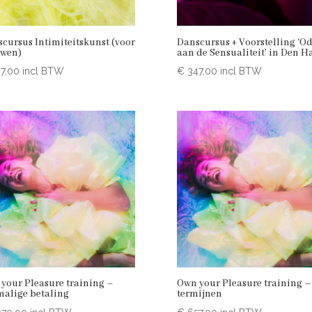
scursus Intimiteitskunst (voor
Danscursus + Voorstelling ‘O
uwen)
aan de Sensualiteit’ in Den H
7,00
incl BTW
€
347,00
incl BTW
your Pleasure training –
Own your Pleasure training – 
alige betaling
termijnen