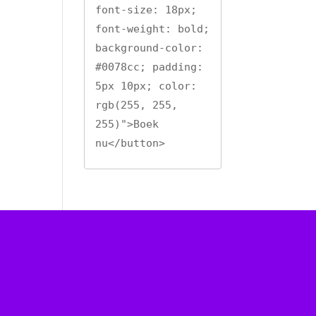
font-size: 18px; 
font-weight: bold; 
background-color: 
#0078cc; padding: 
5px 10px; color: 
rgb(255, 255, 
255)">Boek 
nu</button>