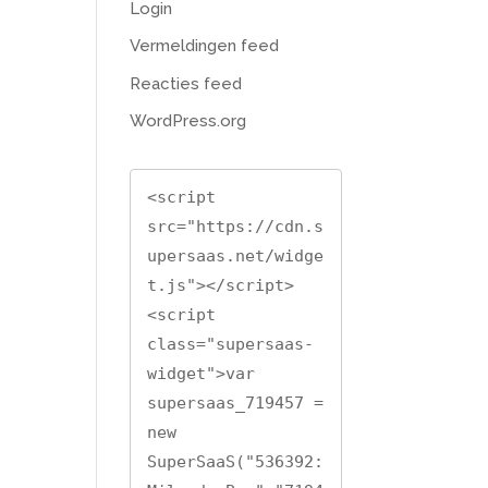
Login
Vermeldingen feed
Reacties feed
WordPress.org
<script 
src="https://cdn.s
upersaas.net/widge
t.js"></script>

<script 
class="supersaas-
widget">var 
supersaas_719457 = 
new 
SuperSaaS("536392: