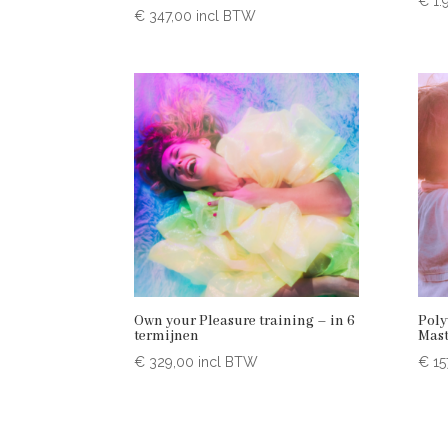
€
1.
€
347,00
incl BTW
Own your Pleasure training – in 6
Poly
termijnen
Mast
€
329,00
incl BTW
€
15