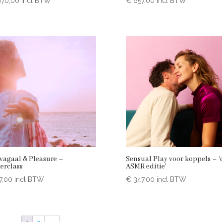
970,00
incl BTW
€
657,00
incl BTW
vagaal & Pleasure –
Sensual Play voor koppels – ‘
erclass
ASMR editie’
7,00
incl BTW
€
347,00
incl BTW