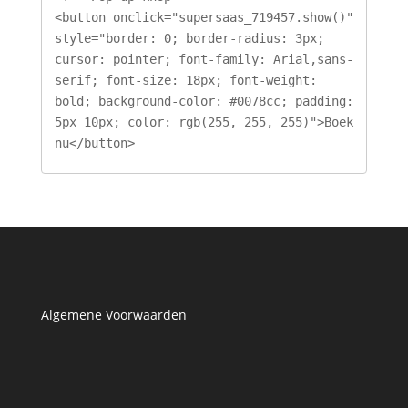
<button onclick="supersaas_719457.show()" 
style="border: 0; border-radius: 3px; 
cursor: pointer; font-family: Arial,sans-
serif; font-size: 18px; font-weight: 
bold; background-color: #0078cc; padding: 
5px 10px; color: rgb(255, 255, 255)">Boek 
nu</button>
Algemene Voorwaarden