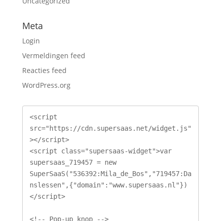
Uncategorized
Meta
Login
Vermeldingen feed
Reacties feed
WordPress.org
<script 
src="https://cdn.supersaas.net/widget.js"
></script>

<script class="supersaas-widget">var 
supersaas_719457 = new 
SuperSaaS("536392:Mila_de_Bos","719457:Da
nslessen",{"domain":"www.supersaas.nl"})
</script>

<!-- Pop-up knop -->
