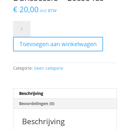
€
20,00
incl BTW
The
Juice
(A)Live
Toevoegen aan winkelwagen
Danssessie
-
Losse
les
Categorie:
Geen categorie
aantal
Beschrijving
Beoordelingen (0)
Beschrijving